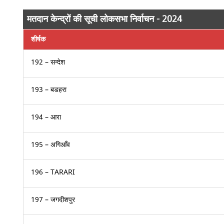
मतदान केन्द्रों की सूची लोकसभा निर्वाचन - 2024
शीर्षक
192 – सन्देश
193 – बडहरा
194 – आरा
195 – अगिआँव
196 – TARARI
197 – जगदीशपुर