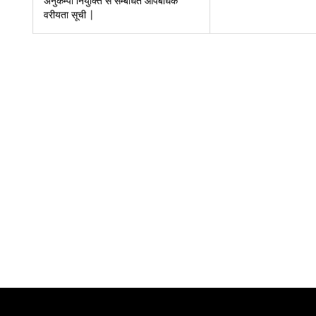
अनुकम्पा नियुक्ति से सम्बंधित औपबंधिक
वरीयता सूची |