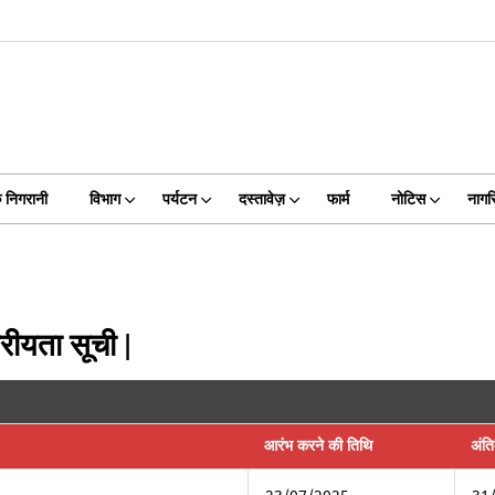
 निगरानी
विभाग
पर्यटन
दस्तावेज़
फार्म
नोटिस
नागरि
रीयता सूची |
आरंभ करने की तिथि
अंत